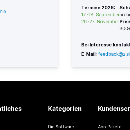
Termine 2026:
Schu
mie
17.-18. September
an b
26.-27. November
Prei
300€
Bei Interesse kontakt
E-Mail:
feedback@zisi
tliches
Kategorien
Kundenser
Die Software
Abo-Pakete