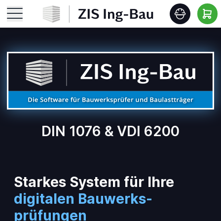
Startseite
Features
Roadmap
DIN 1076 & VDI 6200
Release Notes
Schulungen
Starkes System für Ihre
Download
digitalen Bauwerks­
prüfungen