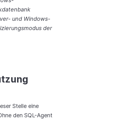
dows-
rkdatenbank
ver- und Windows-
ifizierungsmodus der
ützung
ser Stelle eine
. Ohne den SQL-Agent